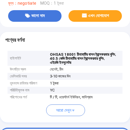
মূল্য：negotiate
MOQ：1 টুকরা
ভালো দাম
এখন যোগাযোগ
পণ্যের বর্ণনা
,
OHSAS 18001 চীনামাটির বাসন ট্রান্সফরমার বুশিং
হাইলাইট
,
40.5 কেভি চীনামাটির বাসন ট্রান্সফরমার বুশিং
এইচভি ইনসুলেটর
উৎপত্তি স্থল
হেনেই, চীন
ডেলিভারি সময়
3-10 কাজের দিন
ন্যূনতম চাহিদার পরিমাণ
1 টুকরা
পরিচিতিমুলক নাম
YC
পরিশোধের শর্ত
টি / টি, ওয়েস্টার্ন ইউনিয়ন, মানিগ্রাম
আরো দেখুন