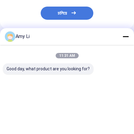
চালিয়ে
Amy Li
প্রস্তাবিত পণ্য
11:31 AM
Good day, what product are you looking for?
ইলেকট্রনিক ১ কেভি ট্রান্সফরমার
পাওয়ার ডিস্ট্রিবিউশন
DIN 42530 পাওয়া
বুশিং
ট্রান্সফরমারের জন্য ফ্ল্যাঞ্জ টাইপ
ট্রান্সফরমার বুশিংস 
ট্রান্সফরমার বুশিং
3150A ইনভেস্টমেন্ট ক
ভালো দাম
ভালো দাম
ভালো দাম