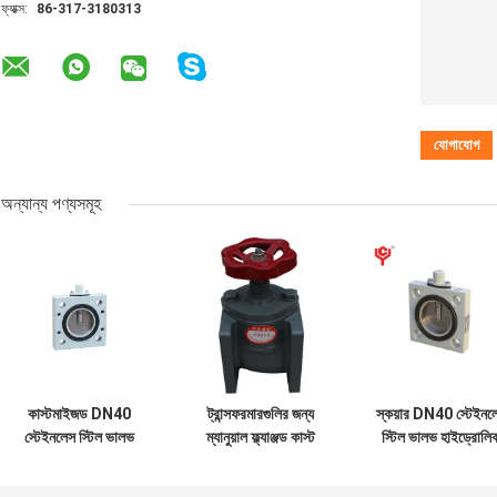
ফ্যাক্স:
86-317-3180313
অন্যান্য পণ্যসমূহ
কাস্টমাইজড DN40
ট্রান্সফরমারগুলির জন্য
স্কয়ার DN40 স্টেইনল
স্টেইনলেস স্টিল ভালভ
ম্যানুয়াল ফ্ল্যাঞ্জড কাস্ট
স্টিল ভালভ হাইড্রোলি
স্কয়ার প্রজাপতি
আয়রন গেট ভালভ
প্রজাপতি ম্যানুয়াল
120mm ম্যানুয়াল
আবহাওয়া প্রতিরোধী
120mm