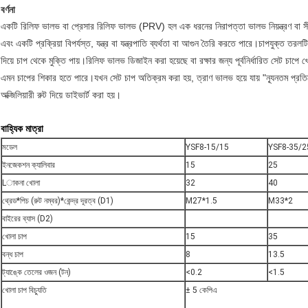
বর্ণনা
একটি রিলিফ ভালভ বা প্রেসার রিলিফ ভালভ (PRV) হল এক ধরনের
নিরাপত্তা ভালভ
নিয়ন্ত্রণ বা
এবং একটি প্রক্রিয়া বিপর্যস্ত, যন্ত্র বা যন্ত্রপাতি ব্যর্থতা বা আগুন তৈরি করতে পারে।চাপযুক্ত তরল
দিয়ে চাপ থেকে মুক্তি পায়।রিলিফ ভালভ ডিজাইন করা হয়েছে বা রক্ষার জন্য পূর্বনির্ধারিত সেট চাপে
এমন চাপের শিকার হতে পারে।যখন সেট চাপ অতিক্রম করা হয়, ত্রাণ ভালভ হয়ে যায় "
ন্যূনতম প্র
অক্জিলিয়ারী রুট দিয়ে ডাইভার্ট করা হয়।
বাহ্যিক মাত্রা
মডেল
YSF8-15/15
YSF8-35/2
ইনজেকশন ক্যালিবার
15
25
Lাকনা খোলা
32
40
থ্রেড*পিচ (রুট নম্বর)*কেন্দ্র দূরত্ব (D1)
M27*1.5
M33*2
বাইরের ব্যাস (D2)
খোলা চাপ
15
35
বন্ধ চাপ
8
13.5
ট্যাঙ্কে তেলের ওজন (টন)
<0.2
<1.5
খোলা চাপ বিচ্যুতি
± 5 কেপিএ