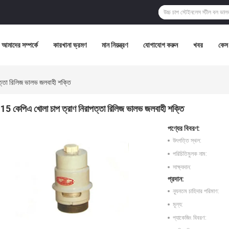
আমাদের সম্পর্কে
কারখানা ভ্রমণ
মান নিয়ন্ত্রণ
যোগাযোগ করুন
খবর
কেস
ত্তা রিলিজ ভালভ জলবাহী শক্তি
15 কেপিএ খোলা চাপ ত্রাণ নিরাপত্তা রিলিজ ভালভ জলবাহী শক্তি
পণ্যের বিবরণ:
উৎপত্তি স্থল:
পরিচিতিমুলক নাম:
সাক্ষ্যদান:
প্রদান:
ন্যূনতম চাহিদার পরিমাণ:
মূল্য:
প্যাকেজিং বিবরণ: