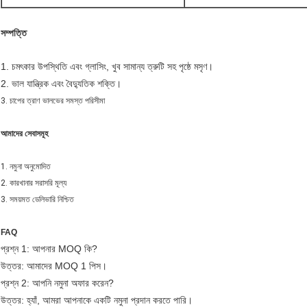
সম্পত্তি
1. চমৎকার উপস্থিতি এবং গ্লাসিং, খুব সামান্য ত্রুটি সহ পৃষ্ঠে মসৃণ।
2. ভাল যান্ত্রিক এবং বৈদ্যুতিক শক্তি।
3. চাপের ত্রাণ ভালভের সমস্ত পরিসীমা
আমাদের সেবাসমূহ
1. নমুনা অনুমোদিত
2. কারখানার সরাসরি মূল্য
3. সময়মত ডেলিভারি নিশ্চিত
FAQ
প্রশ্ন 1: আপনার MOQ কি?
উত্তর: আমাদের MOQ 1 পিস।
প্রশ্ন 2: আপনি নমুনা অফার করেন?
উত্তর: হ্যাঁ, আমরা আপনাকে একটি নমুনা প্রদান করতে পারি।