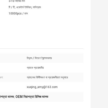
3-10 কাজের দিন
টি / টি, ওয়েস্টার্ন ইউনিয়ন, মানিগ্রাম
10000pcs / মাস
বিদ্যুৎ / বিতরণ ট্রান্সফরমার
গ্রাহক প্রয়োজনীয়
ত্সা:
গ্রাহকের নির্দিষ্টকরণ বা প্রয়োজনীয়তা অনুসারে
xuejing_amy@163.com
াপত্তা ভালভ
OEM নিরাপত্তা রিলিজ ভালভ
,