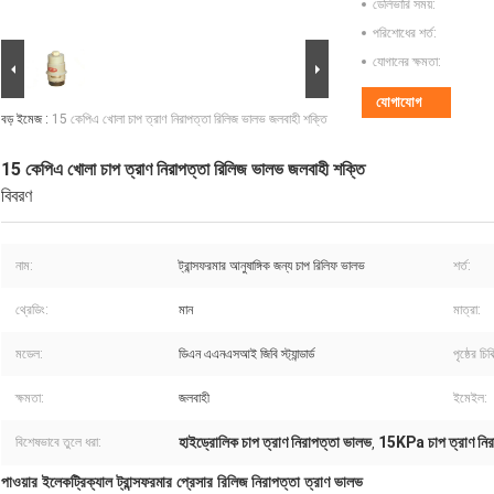
ডেলিভারি সময়:
পরিশোধের শর্ত:
যোগানের ক্ষমতা:
যোগাযোগ
বড় ইমেজ :
15 কেপিএ খোলা চাপ ত্রাণ নিরাপত্তা রিলিজ ভালভ জলবাহী শক্তি
15 কেপিএ খোলা চাপ ত্রাণ নিরাপত্তা রিলিজ ভালভ জলবাহী শক্তি
বিবরণ
নাম:
ট্রান্সফরমার আনুষাঙ্গিক জন্য চাপ রিলিফ ভালভ
শর্ত:
থ্রেডিং:
মান
মাত্রা:
মডেল:
ডিএন এএনএসআই জিবি স্ট্যান্ডার্ড
পৃষ্ঠের চিকি
ক্ষমতা:
জলবাহী
ইমেইল:
হাইড্রোলিক চাপ ত্রাণ নিরাপত্তা ভালভ
15KPa চাপ ত্রাণ নির
বিশেষভাবে তুলে ধরা:
,
পাওয়ার ইলেকট্রিক্যাল ট্রান্সফরমার প্রেসার রিলিজ নিরাপত্তা ত্রাণ ভালভ