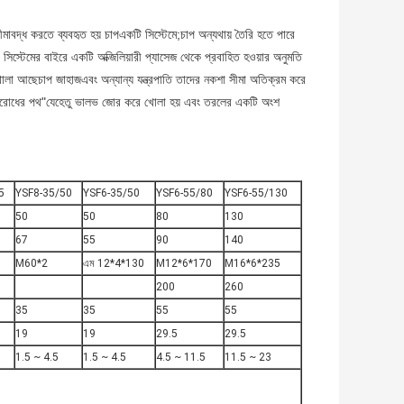
 সীমাবদ্ধ করতে ব্যবহৃত হয়
চাপ
একটি সিস্টেমে;চাপ অন্যথায় তৈরি হতে পারে
টি সিস্টেমের বাইরে একটি অক্জিলিয়ারী প্যাসেজ থেকে প্রবাহিত হওয়ার অনুমতি
 খোলা আছে
চাপ জাহাজ
এবং অন্যান্য যন্ত্রপাতি তাদের নকশা সীমা অতিক্রম করে
তিরোধের পথ
"যেহেতু ভালভ জোর করে খোলা হয় এবং তরলের একটি অংশ
5
YSF8-35/50
YSF6-35/50
YSF6-55/80
YSF6-55/130
50
50
80
130
67
55
90
140
M60*2
এম 12*4*130
M12*6*170
M16*6*235
200
260
35
35
55
55
19
19
29.5
29.5
1.5 ~ 4.5
1.5 ~ 4.5
4.5 ~ 11.5
11.5 ~ 23