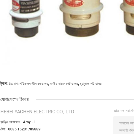
,
,
ট্যাগ:
উচ্চ চাপ স্টেইনলেস স্টীল বল ভালভ
নমনীয় আয়রন গেট ভালভ
ম্যানুয়াল গেট ভালভ
যোগাযোগের ঠিকানা
আমাদের সরাসর
HEBEI YACHEN ELECTRIC CO., LTD
ব্যক্তি যোগাযোগ:
Amy Li
টেল:
0086 15231705889