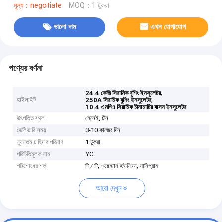
মূল্য：negotiate
MOQ：1 টুকরা
ভালো দাম
এখন যোগাযোগ
পণ্যের বর্ণনা
,
24.4 কেজি সিরামিক বুশিং ইনসুলেটর
হাইলাইট
,
250A সিরামিক বুশিং ইনসুলেটর
10.4 এমপিএ সিরামিক চীনামাটির বাসন ইনসুলেটর
উৎপত্তি স্থল
হেনেই, চীন
ডেলিভারি সময়
3-10 কাজের দিন
ন্যূনতম চাহিদার পরিমাণ
1 টুকরা
পরিচিতিমুলক নাম
YC
পরিশোধের শর্ত
টি / টি, ওয়েস্টার্ন ইউনিয়ন, মানিগ্রাম
আরো দেখুন