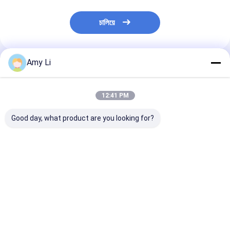
চালিয়ে
Amy Li
প্রস্তাবিত পণ্য
12:41 PM
Good day, what product are you looking for?
ইলেকট্রনিক ১ কেভি ট্রান্সফরমার
পাওয়ার ডিস্ট্রিবিউশন
DIN 42530 পাওয়া
বুশিং
ট্রান্সফরমারের জন্য ফ্ল্যাঞ্জ টাইপ
ট্রান্সফরমার বুশিংস 
ট্রান্সফরমার বুশিং
3150A ইনভেস্টমেন্ট ক
ভালো দাম
ভালো দাম
ভালো দাম