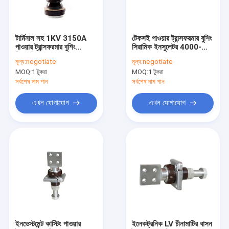
কারখানা ভ্রমণ
মান নিয়ন্ত্রণ
টার্মিনাল সহ 1KV 3150A
টেকসই পাওয়ার ট্রান্সফরমার বুশিং
পাওয়ার ট্রান্সফরমার বুশিং
সিরামিক ইনসুলেটর 4000-
যোগাযোগ করুন
চীনামাটির বাসন অন্তরক
5000A বৈদ্যুতিক
মূল্য:
negotiate
মূল্য:
negotiate
MOQ:
1 টুকরা
MOQ:
1 টুকরা
খবর
সর্বশেষ দাম পান
সর্বশেষ দাম পান
কেস
এখন যোগাযোগ
এখন যোগাযোগ
পাওয়ার ট্রান্সফরমার বুশিংস
ট্রান্সফরমার পোরসেলান বুশিং
স্ব-নির্জলীকরণ শ্বাস
ট্রান্সফরমার এইচভি বুশিং
ইনভেস্টমেন্ট কাস্টিং পাওয়ার
ইলেকট্রনিক LV চীনামাটির বাসন