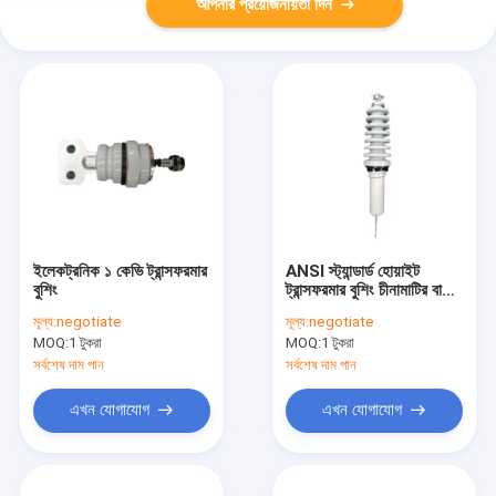
আপনার প্রয়োজনীয়তা দিন
ইলেকট্রনিক ১ কেভি ট্রান্সফরমার
ANSI স্ট্যান্ডার্ড হোয়াইট
বুশিং
ট্রান্সফরমার বুশিং চীনামাটির বাসন
অন্তরক
মূল্য:
negotiate
মূল্য:
negotiate
MOQ:
1 টুকরা
MOQ:
1 টুকরা
সর্বশেষ দাম পান
সর্বশেষ দাম পান
এখন যোগাযোগ
এখন যোগাযোগ