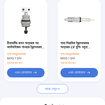
চীনামাটির বাসন অন্তরক সহ
সাদা সিরামিক ট্রান্সফরমার
কাস্টমাইজড পাওয়ার ট্রান্সফরমার
অন্তরক LV বুশিং নমুনা
বুশিং
অনুমোদিত
মূল্য:
negotiate
মূল্য:
negotiate
MOQ:
1 টুকরা
MOQ:
1 টুকরা
সর্বশেষ দাম পান
সর্বশেষ দাম পান
এখন যোগাযোগ
এখন যোগাযোগ
আরো দেখুন