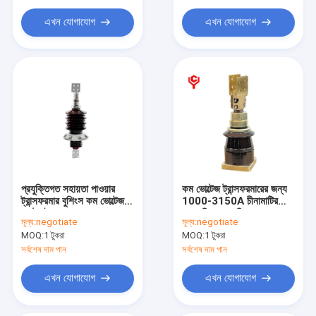
এখন যোগাযোগ
এখন যোগাযোগ
প্রযুক্তিগত সহায়তা পাওয়ার
কম ভোল্টেজ ট্রান্সফরমারের জন্য
ট্রান্সফরমার বুশিংস কম ভোল্টেজ
1000-3150A চীনামাটির
কাস্টমাইজড পণ্য
বাসন নিরোধক বুশিং
মূল্য:
negotiate
মূল্য:
negotiate
MOQ:
1 টুকরা
MOQ:
1 টুকরা
সর্বশেষ দাম পান
সর্বশেষ দাম পান
এখন যোগাযোগ
এখন যোগাযোগ