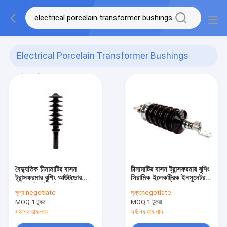
Electrical Porcelain Transformer Bushings
(112)
বৈদ্যুতিক চীনামাটির বাসন
চীনামাটির বাসন ট্রান্সফরমার বুশিং
ট্রান্সফরমার বুশিং আউটডোর
সিরামিক ইলেকট্রিক ইনসুলেটর
ব্রাউন সিরামিক ইনসুলেটর
2500A
মূল্য:
negotiate
মূল্য:
negotiate
কাস্টমাইজড
MOQ:
1 টুকরা
MOQ:
1 টুকরা
সর্বশেষ দাম পান
সর্বশেষ দাম পান