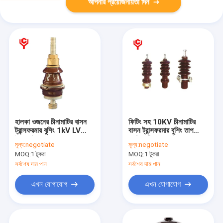
আপনার প্রয়োজনীয়তা দিন
হালকা ওজনের চীনামাটির বাসন
ফিটিং সহ 10KV চীনামাটির
ট্রান্সফরমার বুশিং 1kV LV
বাসন ট্রান্সফরমার বুশিং তাপ
ইনসুলেটর
প্রতিরোধী কম ভোল্টেজ
মূল্য:
negotiate
মূল্য:
negotiate
MOQ:
1 টুকরা
MOQ:
1 টুকরা
সর্বশেষ দাম পান
সর্বশেষ দাম পান
এখন যোগাযোগ
এখন যোগাযোগ