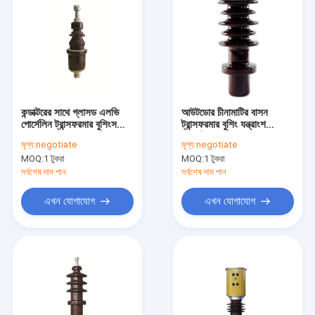
কন্ডাক্টরের সাথে গ্লাসড এলভি
আউটডোর চীনামাটির বাসন
পোর্সেলিন ট্রান্সফরমার বুশিংস
ট্রান্সফরমার বুশিং যন্ত্রাংশ
3KV DIN 42539
বৈদ্যুতিক 20KV
মূল্য:
negotiate
মূল্য:
negotiate
MOQ:
1 টুকরা
MOQ:
1 টুকরা
সর্বশেষ দাম পান
সর্বশেষ দাম পান
এখন যোগাযোগ
এখন যোগাযোগ
বাড়ি
পণ্য
আমাদের সম্পর্কে