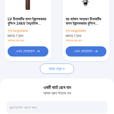
কারখানা ভ্রমণ
মান নিয়ন্ত্রণ
LV চীনামাটির বাসন ট্রান্সফরমার
বড় বর্তমান অন্তরণ চীনামাটির
বুশিংস 24kV বৈদ্যুতিক
বাসন ট্রান্সফরমার বুশিংস
যোগাযোগ করুন
চীনামাটির বাসন অন্তরক
ট্রান্সফরমার খুচরা যন্ত্রাংশ
মূল্য:
negotiate
মূল্য:
negotiate
MOQ:
1 টুকরা
MOQ:
1 টুকরা
খবর
সর্বশেষ দাম পান
সর্বশেষ দাম পান
কেস
এখন যোগাযোগ
এখন যোগাযোগ
আরো দেখুন
পাওয়ার ট্রান্সফরমার বুশিংস
ট্রান্সফরমার পোরসেলান বুশিং
একটি বার্তা রেখে যান
আমরা দ্রুত উত্তর দেব
স্ব-নির্জলীকরণ শ্বাস
ট্রান্সফরমার এইচভি বুশিং