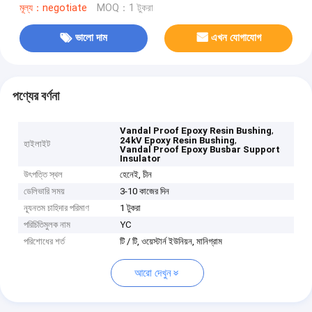
মূল্য：negotiate
MOQ：1 টুকরা
ভালো দাম
এখন যোগাযোগ
পণ্যের বর্ণনা
,
Vandal Proof Epoxy Resin Bushing
,
24kV Epoxy Resin Bushing
হাইলাইট
Vandal Proof Epoxy Busbar Support
Insulator
উৎপত্তি স্থল
হেনেই, চীন
ডেলিভারি সময়
3-10 কাজের দিন
ন্যূনতম চাহিদার পরিমাণ
1 টুকরা
পরিচিতিমুলক নাম
YC
পরিশোধের শর্ত
টি / টি, ওয়েস্টার্ন ইউনিয়ন, মানিগ্রাম
আরো দেখুন