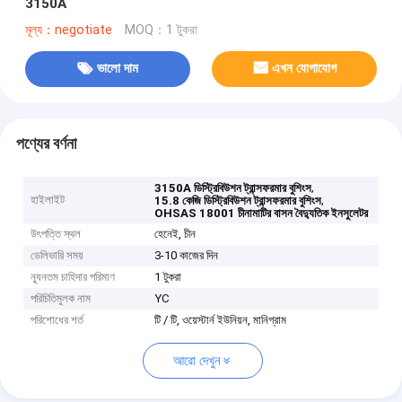
3150A
মূল্য：negotiate
MOQ：1 টুকরা
ভালো দাম
এখন যোগাযোগ
পণ্যের বর্ণনা
,
3150A ডিস্ট্রিবিউশন ট্রান্সফরমার বুশিংস
হাইলাইট
,
15.8 কেজি ডিস্ট্রিবিউশন ট্রান্সফরমার বুশিংস
OHSAS 18001 চীনামাটির বাসন বৈদ্যুতিক ইনসুলেটর
উৎপত্তি স্থল
হেনেই, চীন
ডেলিভারি সময়
3-10 কাজের দিন
ন্যূনতম চাহিদার পরিমাণ
1 টুকরা
পরিচিতিমুলক নাম
YC
পরিশোধের শর্ত
টি / টি, ওয়েস্টার্ন ইউনিয়ন, মানিগ্রাম
আরো দেখুন