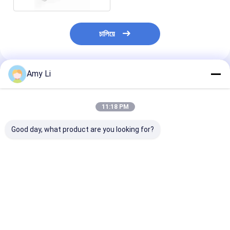
চালিয়ে
Amy Li
প্রস্তাবিত পণ্য
11:18 PM
Good day, what product are you looking for?
এলভি ডিস্ট্রিবিউশন
নিম্ন ভোল্টেজ এএনএসআই
ট্রান্সফরমার এইচভি বুশ
ট্রান্সফরমারের অংশ
স্ট্যান্ডার্ড ট্রান্সফরমার বুশিং
ট্রান্সফরমার বুশিং আ
এবং ফিক্সিং
ভালো দাম
ভালো দাম
ভালো দাম